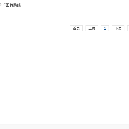
C-DLC回转跳线
首页
上页
1
下页