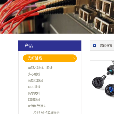
产品
您的位置
光纤跳线
单双芯跳线、尾纤
多芯跳线
预端接跳线
ODC跳线
防水尾纤
回路跳线
IP特种连接头
J599 A8-4芯连接头